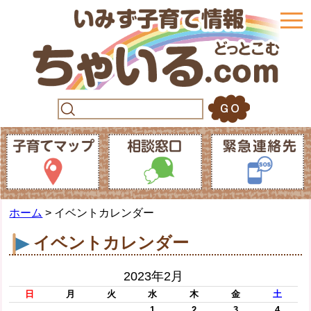
togg
navi
ホーム
> イベントカレンダー
イベントカレンダー
2023年2月
日
月
火
水
木
金
土
1
2
3
4