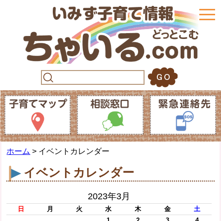
togg
navi
ホーム
> イベントカレンダー
イベントカレンダー
2023年3月
日
月
火
水
木
金
土
1
2
3
4