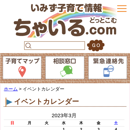
togg
navi
ホーム
> イベントカレンダー
イベントカレンダー
2023年3月
日
月
火
水
木
金
土
1
2
3
4