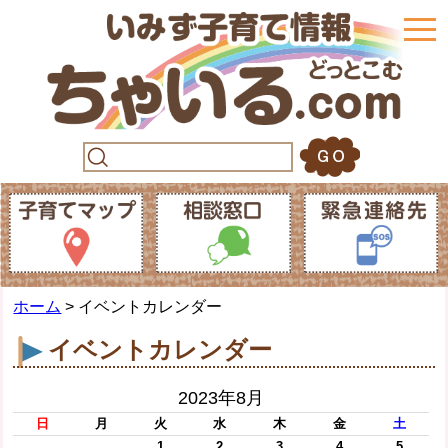
togg
navi
ホーム
> イベントカレンダー
イベントカレンダー
2023年8月
日
月
火
水
木
金
土
1
2
3
4
5