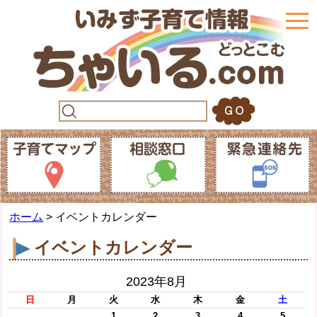
togg
navi
ホーム
> イベントカレンダー
イベントカレンダー
2023年8月
日
月
火
水
木
金
土
1
2
3
4
5