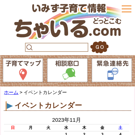
togg
navi
ホーム
> イベントカレンダー
イベントカレンダー
2023年11月
日
月
火
水
木
金
土
1
2
3
4