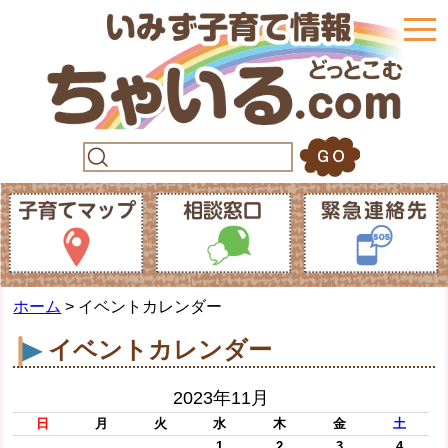
togg
navi
ホーム
> イベントカレンダー
イベントカレンダー
2023年11月
日
月
火
水
木
金
土
1
2
3
4