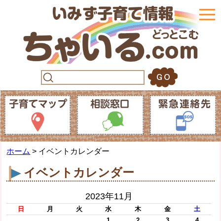
togg
navi
ホーム
> イベントカレンダー
イベントカレンダー
2023年11月
日
月
火
水
木
金
土
1
2
3
4