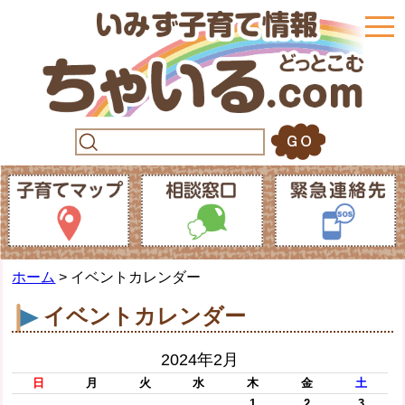
togg
navi
ホーム
> イベントカレンダー
イベントカレンダー
2024年2月
日
月
火
水
木
金
土
1
2
3