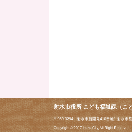
射水市役所 こども福祉課（こ
〒939-0294 射水市新開発410番地1 射水市役所1
Copyright © 2017 Imizu City, All Right Reserved.