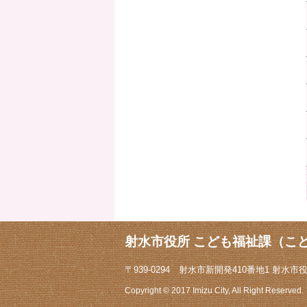
射水市役所 こども福祉課（こ
〒939-0294 射水市新開発410番地1 射水市役所1
Copyright © 2017 Imizu City, All Right Reserved.