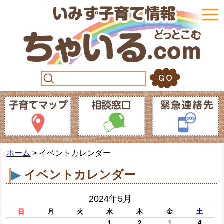
togg
navi
ホーム
> イベントカレンダー
イベントカレンダー
2024年5月
日
月
火
水
木
金
土
1
2
3
4