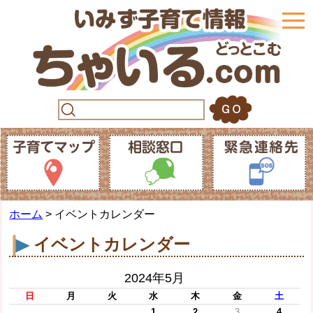
togg
navi
ホーム
> イベントカレンダー
イベントカレンダー
2024年5月
日
月
火
水
木
金
土
1
2
3
4