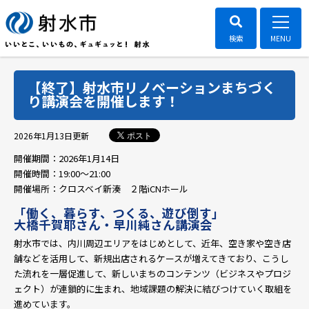
【終了】射水市リノベーションまちづく
り講演会を開催します！
ポスト
2026年1月13日
更新
開催期間：
2026年1月14日
開催時間：
19:00～21:00
開催場所：
クロスベイ新湊 ２階iCNホール
「働く、暮らす、つくる、遊び倒す」
大橋千賀耶さん・早川純さん講演会
射水市では、内川周辺エリアをはじめとして、近年、空き家や空き店
舗などを活用して、新規出店されるケースが増えてきており、こうし
た流れを一層促進して、新しいまちのコンテンツ（ビジネスやプロジ
ェクト）が連鎖的に生まれ、地域課題の解決に結びつけていく取組を
進めています。