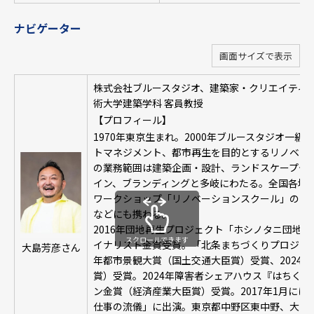
ナビゲーター
画面サイズで表示
株式会社ブルースタジオ、建築家・クリエイティ
術大学建築学科 客員教授
【プロフィール】
1970年東京生まれ。2000年ブルースタジオ一
トマネジメント、都市再生を目的とするリノベー
の業務範囲は建築企画・設計、ランドスケープデ
イン、ブランディングと多岐にわたる。全国各地
ワークショップ「リノベーションスクール」の開
などにも携わる。
2016年団地再生プロジェクト「ホシノタニ団地
スクロールできます
イナリスト金賞受賞。「北条まちづくりプロジェクト m
大島芳彦さん
年都市景観大賞（国土交通大臣賞）受賞、2024
賞）受賞。2024年障害者シェアハウス『はちく
ン金賞（経済産業大臣賞）受賞。2017年1月には
仕事の流儀」に出演。東京都中野区東中野、大正