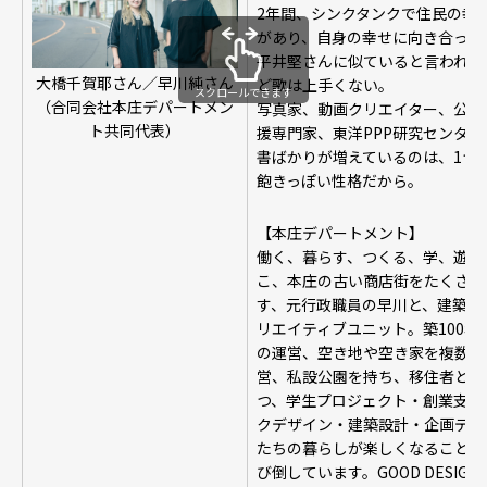
2年間、シンクタンクで住民の幸
があり、自身の幸せに向き合った
平井堅さんに似ていると言われ2
大橋千賀耶さん／早川純さん
ど歌は上手くない。
スクロールできます
（合同会社本庄デパートメン
写真家、動画クリエイター、公園
ト共同代表）
援専門家、東洋PPP研究センタ
書ばかりが増えているのは、1つ
飽きっぽい性格だから。
【本庄デパートメント】
働く、暮らす、つくる、学、遊び
こ、本庄の古い商店街をたくさん
す、元行政職員の早川と、建築士
リエイティブユニット。築100
の運営、空き地や空き家を複数利
営、私設公園を持ち、移住者とし
つ、学生プロジェクト・創業支援
クデザイン・建築設計・企画ディ
たちの暮らしが楽しくなることを
び倒しています。GOOD DESIGN 