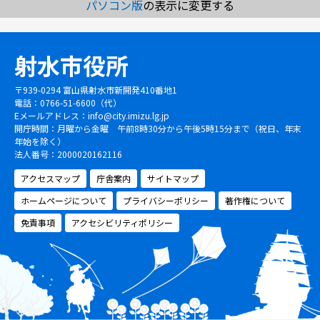
パソコン版
の表示に変更する
射水市役所
〒939-0294 富山県射水市新開発410番地1
電話：0766-51-6600（代）
Eメールアドレス：
info@city.imizu.lg.jp
開庁時間：月曜から金曜 午前8時30分から午後5時15分まで（祝日、年末
年始を除く）
法人番号：2000020162116
アクセスマップ
庁舎案内
サイトマップ
ホームページについて
プライバシーポリシー
著作権について
免責事項
アクセシビリティポリシー