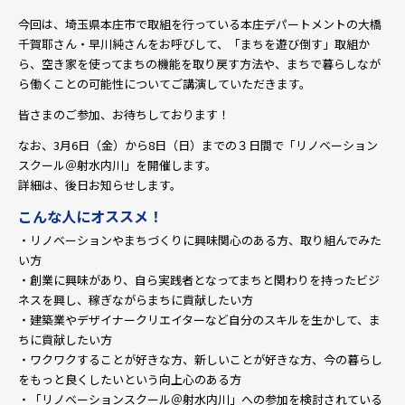
今回は、埼玉県本庄市で取組
を行っている本庄デパートメントの大橋
千賀耶さん・早川純さんをお呼びして、「まちを遊び倒す」取組か
ら、空き家を使ってまちの機能を取り戻す方法や、まちで暮らしなが
ら働くことの可能性についてご講演していただきます。
皆さまのご参加、お待ちしております！
なお、3月6日（金）から8日（日）までの３日間で「リノベーション
スクール＠射水内川」を開催します。
詳細は、後日お知らせします。
こんな人にオススメ！
・リノベーションやまちづくりに興味関心のある方、取り組んでみた
い方
・創業に興味があり、自ら実践者となってまちと関わりを持ったビジ
ネスを興し、稼ぎながらまちに貢献したい方
・建築業やデザイナークリエイターなど自分のスキルを生かして、ま
ちに貢献したい方
・ワクワクすることが好きな方、新しいことが好きな方、今の暮らし
をもっと良くしたいという向上心のある方
・「リノベーションスクール＠射水内川」への参加を検討されている