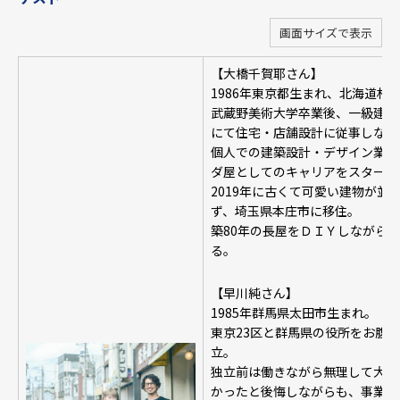
画面サイズで表示
【大橋千賀耶さん】
1986年東京都生まれ、北海道札
武蔵野美術大学卒業後、一級建築士事務所
にて住宅・店舗設計に従事しながら
個人での建築設計・デザイン業、
ダ屋としてのキャリアをスタート
2019年に古くて可愛い建物が並
ず、埼玉県本庄市に移住。
築80年の長屋をＤＩＹしながら
る。
【早川純さん】
1985年群馬県太田市生まれ。
東京23区と群馬県の役所をお腹い
立。
独立前は働きながら無理して大学
かったと後悔しながらも、事業の