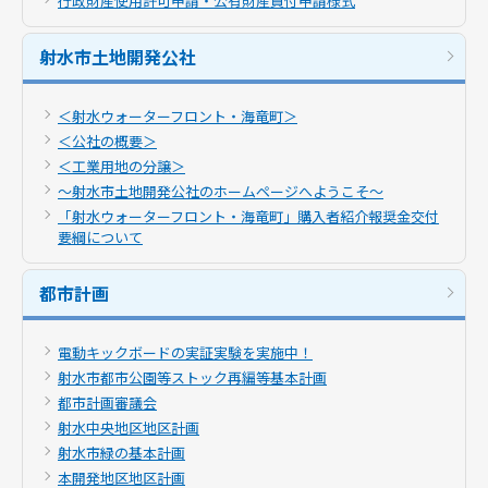
行政財産使用許可申請・公有財産貸付申請様式
射水市土地開発公社
＜射水ウォーターフロント・海竜町＞
＜公社の概要＞
＜工業用地の分譲＞
～射水市土地開発公社のホームページへようこそ～
「射水ウォーターフロント・海竜町」購入者紹介報奨金交付
要綱について
都市計画
電動キックボードの実証実験を実施中！
射水市都市公園等ストック再編等基本計画
都市計画審議会
射水中央地区地区計画
射水市緑の基本計画
本開発地区地区計画