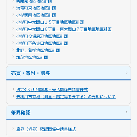
新開発地区地区計画
海竜町東地区地区計画
小杉駅南地区地区計画
小杉町中太閤山１５丁目地区地区計画
小杉町中太閤山６丁目・南太閤山７丁目地区地区計画
小杉町役場周辺地区地区計画
小杉町下条赤田地区地区計画
北野、若杉地区地区計画
加茂地区地区計画
売買・寄附・譲与
法定外公共物譲与・売払関係申請書様式
未利用市有地（測量・鑑定等を要する）の売却について
筆界確認
筆界（境界）確認関係申請書様式