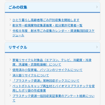
ごみの収集
ひとり暮らし高齢者等ごみ戸別収集を開始します
射水市一般廃棄物収集運搬業・処分業許可業者一覧
令和８年度 射水市ごみ収集カレンダー・資源集団回収スケ
ジュール
リサイクル
家電リサイクル対象品（エアコン、テレビ、冷蔵庫・冷凍
庫、洗濯機・衣類乾燥機）について
使用済み小型家電、パソコンのリサイクルについて
消火器リサイクルについて
「プラスチック資源」常時回収ボックスについて
ペットボトルキャップ再生材とバイオマスプラスチックを使
用したポリ袋の作成事業
プラスチック資源一括回収実証事業のアンケート結果につい
て