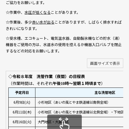
ご協力をお願いします。
☆作業中、
水圧が低くなる
ことがあります。
☆作業後、多少
赤い水が出る
ことがありますが、しばらく排水すれば
きれいになります。
☆受水槽、エコキュート、電気温水器、自動製氷機などの貯水（湯）
機器をご使用の方は、水道水の使用を控えるか機器入口バルブを閉止
するなどの対応をお願いします。
画面サイズで表示
◇令和８年度 洗管作業（夜間）の日程表
（作業時間は、それぞれ
午後
時～翌朝１時頃まで
）
10
予定月日
主な洗管地区
6月9日(火)
小杉地区（あいの風とやま鉄道線以南側全域） 
6月11日(木)
小杉地区（あいの風とやま鉄道線以北側全域）・下地区
6月16日(火)
大門地区・大島地区