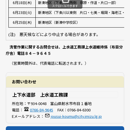
6月18日(木)
新湊地区（下条川以西側 塚原・作道・片口一部）
スクロールできます
6月23日(火)
新湊地区（下条川以東側 片口・七美・堀岡・海老江・本
6月25日(木)
新湊地区（新湊中学校区）
注
悪天候などにより中止する場合があります。
(
)
洗管作業に関するお問合せは、上水道工務課上水道維持係（布目分
庁舎）電話８４－９６４５
（営業時間外は、代表電話に転送されます。）
お問い合わせ
上下水道部 上水道工務課
所在地：
〒934-0048 富山県射水市布目１番地
電話：
0766-84-9645
FAX：
0766-84-6300
Eメールアドレス：
jousui-koumu@city.imizu.lg.jp