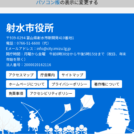
パソコン版
の表示に変更する
射水市役所
〒939-0294 富山県射水市新開発410番地1
電話：0766-51-6600（代）
Eメールアドレス：
info@city.imizu.lg.jp
開庁時間：月曜から金曜 午前8時30分から午後5時15分まで（祝日、年末
年始を除く）
法人番号：2000020162116
アクセスマップ
庁舎案内
サイトマップ
ホームページについて
プライバシーポリシー
著作権について
免責事項
アクセシビリティポリシー