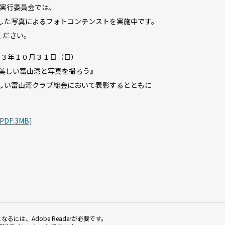
POT実行委員会では、
OTで撮影した写真によるフォトコンテンストを実施中です。
ください。
３年１０月３１日（日）
POTで美しい富山湾と写真を撮ろう』
しい富山湾クラブ総会において表彰するとともに
F:3MB]
なるには、Adobe Readerが必要です。