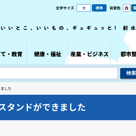
文字サイズ
大
標準
背景色
白
育て・教育
健康・福祉
産業・ビジネス
都市
きました
スタンドができました