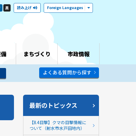
読み上げ
Foreign Languages
青
黒
整備
まちづくり
市政情報
よくある質問から探す
最新のトピックス
【8.4目撃】クマの目撃情報に
ついて（射水市水戸田地内）