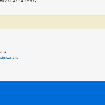
無料でインストールできます。
6694
imizu.lg.jp