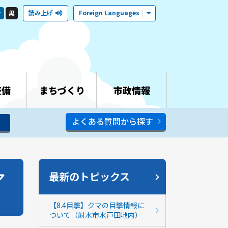
読み上げ
Foreign Languages
青
黒
整備
まちづくり
市政情報
よくある質問から探す
ア
最新のトピックス
【8.4目撃】クマの目撃情報に
ついて（射水市水戸田地内）