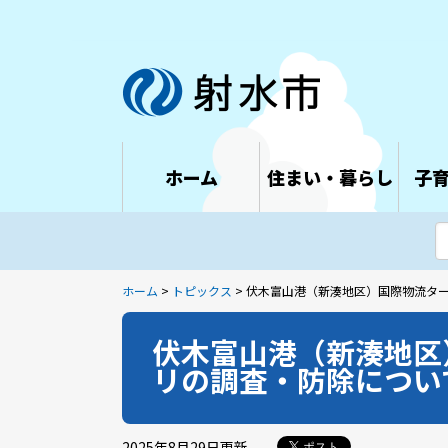
ホーム
住まい・暮らし
子
ホーム
>
トピックス
> 伏木富山港（新湊地区）国際物流タ
伏木富山港（新湊地区
リの調査・防除につい
2025年8月29日
更新
ポスト