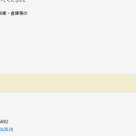
いてください。
車庫・倉庫等の
6692
u.lg.jp