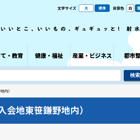
文字サイズ
大
標準
背景色
白
育て・教育
健康・福祉
産業・ビジネス
都市
野地内）
入会地東笹鎌野地内）