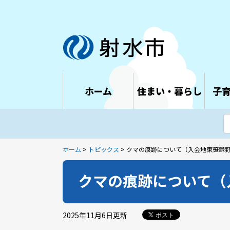
ホーム
住まい・暮らし
子
ホーム
>
トピックス
> クマの痕跡について（入会地東笹鎌
クマの痕跡について（
2025年11月6日
更新
ポスト