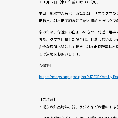
１１月６日（木）午前８時００分頃
本日、射水市入会地（東笹鎌野）地内でクマの
市職員、射水市実施隊にて現地確認を行いクマ
念のため、付近にお住まいの方や、付近に用事
また、クマを目撃した場合は、刺激しないよう
安全な場所へ移動して頂き、射水市役所農林水産課（
まで連絡をお願いします。
位置図
https://maps.app.goo.gl/xrRJZfGEXhmUyJ9
【ご注意】
・朝夕の外出時は、鈴、ラジオなどの音のする