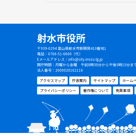
射水市役所
〒939-0294 富山県射水市新開発410番地1
電話：0766-51-6600（代）
Eメールアドレス：
info@city.imizu.lg.jp
開庁時間：月曜から金曜 午前8時30分から午後5時15分
法人番号：2000020162116
アクセスマップ
庁舎案内
サイトマップ
ホーム
プライバシーポリシー
著作権について
免責事項