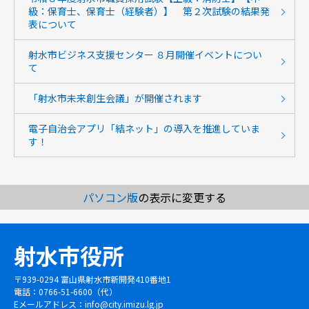
級：保育士、保育士（経験者）】 第２次試験の結果発
表について
射水市ビジネス支援センター ８月開催イベントについ
て
「射水市未来創生会議」が開催されます
電子自治会アプリ「結ネット」の導入を推進していま
す！
パソコン版
の表示に変更する
射水市役所
〒939-0294 富山県射水市新開発410番地1
電話：0766-51-6600（代）
Eメールアドレス：
info@city.imizu.lg.jp