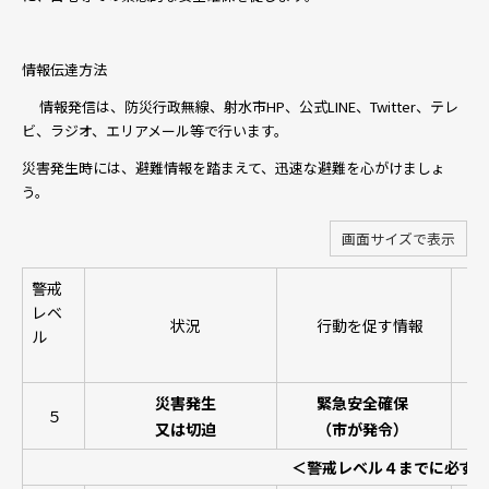
情報伝達方法
情報発信は、防災行政無線、射水市HP、公式LINE、Twitter、テレ
ビ、ラジオ、エリアメール等で行います。
災害発生時には、避難情報を踏まえて、迅速な避難を心がけましょ
う。
画面サイズで表示
警戒
レベ
状況
行動を促す情報
住
ル
災害発生
緊急安全確保
５
又は切迫
（市が発令）
直
＜警戒レベル４までに必ず避