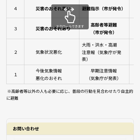
危
４
災害のおそれ高い
避難指示
（市が発令）
危
高齢者等避難
スクロールできます
３
災害のおそれあり
（市が発令）
高
大雨・洪水・高潮
２
気象状況悪化
自
注意報（気象庁が発
表）
今後気象情報
早期注意情報
１
災
悪化のおそれ
（気象庁が発表）
※高齢者等以外の人も必要に応じ、普段の行動を見合わせたり自主的
に避難
お問い合わせ