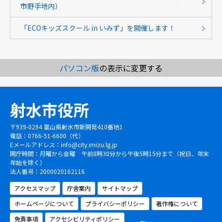
市野手地内）
「ECOキッズスクール in いみず」を開催します！
パソコン版
の表示に変更する
射水市役所
〒939-0294 富山県射水市新開発410番地1
電話：0766-51-6600（代）
Eメールアドレス：
info@city.imizu.lg.jp
開庁時間：月曜から金曜 午前8時30分から午後5時15分まで（祝日、年末
年始を除く）
法人番号：2000020162116
アクセスマップ
庁舎案内
サイトマップ
ホームページについて
プライバシーポリシー
著作権について
免責事項
アクセシビリティポリシー