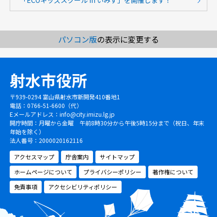
「ECOキッズスクール in いみず」を開催します！
パソコン版
の表示に変更する
射水市役所
〒939-0294 富山県射水市新開発410番地1
電話：0766-51-6600（代）
Eメールアドレス：
info@city.imizu.lg.jp
開庁時間：月曜から金曜 午前8時30分から午後5時15分まで（祝日、年末
年始を除く）
法人番号：2000020162116
アクセスマップ
庁舎案内
サイトマップ
ホームページについて
プライバシーポリシー
著作権について
免責事項
アクセシビリティポリシー