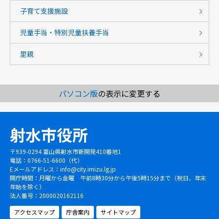
子育て支援施設
児童手当・特別児童扶養手当
里親
パソコン版
の表示に変更する
射水市役所
〒939-0294 富山県射水市新開発410番地1
電話：0766-51-6600（代）
Eメールアドレス：
info@city.imizu.lg.jp
開庁時間：月曜から金曜 午前8時30分から午後5時15分まで（祝日、年末
年始を除く）
法人番号：2000020162116
アクセスマップ
庁舎案内
サイトマップ