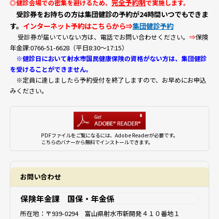
完全予約制
◎健診会場での密集を避けるため、
で実施します。
受診券をお持ちの方は集団健診の予約が24時間いつでもできま
す。
インターネット予約はこちらから⇒
集団健診予約
受診券が届いていない方は、電話でお問い合わせください。
⇒
保険
年金課:0766-51-6628（平日8:30～17:15）
※健診日において射水市国民健康保険の資格がない方は、集団健診
を受けることができません。
※定員に達しましたら予約受付を終了しますので、お早めにお申込
みください。
PDFファイルをご覧になるには、Adobe Readerが必要です。
こちらのバナーから無料でインストールできます。
お問い合わせ
保険年金課 国保・年金係
所在地：
〒939-0294 富山県射水市新開発４１０番地１