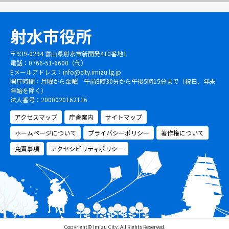
射水市役所
〒939-0294 富山県射水市新開発410番地1
電話：0766-51-6600（代）
Eメールアドレス：
info@city.imizu.lg.jp
開庁時間：月曜から金曜 午前8時30分から午後5時15分まで（祝日、年末
年始を除く）
法人番号：2000020162116
アクセスマップ
庁舎案内
サイトマップ
ホームページについて
プライバシーポリシー
著作権について
免責事項
アクセシビリティポリシー
Copyright© Imizu City, All Rights Reserved.