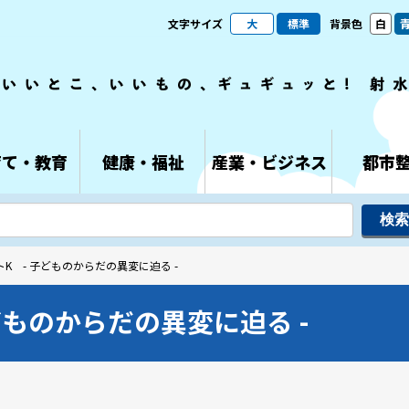
文字サイズ
大
標準
背景色
白
育て・教育
健康・福祉
産業・ビジネス
都市
トK - 子どものからだの異変に迫る -
どものからだの異変に迫る -