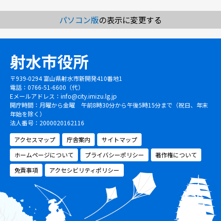
パソコン版
の表示に変更する
射水市役所
〒939-0294 富山県射水市新開発410番地1
電話：0766-51-6600（代）
Eメールアドレス：
info@city.imizu.lg.jp
開庁時間：月曜から金曜 午前8時30分から午後5時15分まで（祝日、年末
年始を除く）
法人番号：2000020162116
アクセスマップ
庁舎案内
サイトマップ
ホームページについて
プライバシーポリシー
著作権について
免責事項
アクセシビリティポリシー