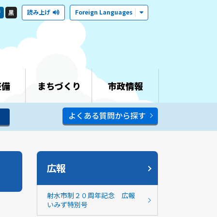
読み上げ
Foreign Languages
青
黒
整備
まちづくり
市政情報
よくある質問から探す
広報
射水市制２０周年記念 広報
いみず特別号