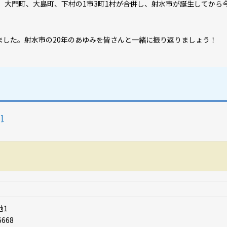
町、大門町、大島町、下村の1市3町1村が合併し、射水市が誕生してから
した。射水市の20年のあゆみを皆さんと一緒に振り返りましょう！
]
地1
6668