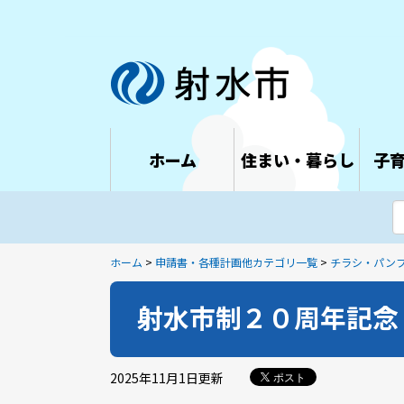
ホーム
住まい・暮らし
子
ホーム
>
申請書・各種計画他カテゴリ一覧
>
チラシ・パン
射水市制２０周年記念
2025年11月1日
更新
ポスト