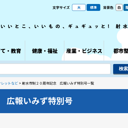
文字サイズ
大
標準
背景色
白
育て・教育
健康・福祉
産業・ビジネス
都市
フレットなど
> 射水市制２０周年記念 広報いみず特別号一覧
 広報いみず特別号