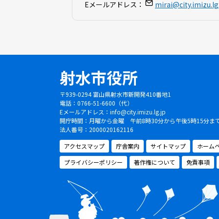
Eメールアドレス：
mirai@city.imizu.lg
射水市役所
〒939-0294 富山県射水市新開発410番地1
電話：0766-51-6600（代）
Eメールアドレス：
info@city.imizu.lg.jp
開庁時間：月曜から金曜 午前8時30分から午後5時15分
法人番号：2000020162116
アクセスマップ
庁舎案内
サイトマップ
ホーム
プライバシーポリシー
著作権について
免責事項