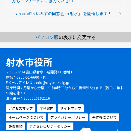
方もアンケートにご協力ください！
「around25 いみずの同窓会 in 射水」 を開催します！
パソコン版
の表示に変更する
射水市役所
〒939-0294 富山県射水市新開発410番地1
電話：0766-51-6600（代）
Eメールアドレス：
info@city.imizu.lg.jp
開庁時間：月曜から金曜 午前8時30分から午後5時15分まで（祝日、年末
年始を除く）
法人番号：2000020162116
アクセスマップ
庁舎案内
サイトマップ
ホームページについて
プライバシーポリシー
著作権について
免責事項
アクセシビリティポリシー