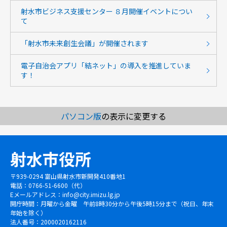
射水市ビジネス支援センター ８月開催イベントについ
て
「射水市未来創生会議」が開催されます
電子自治会アプリ「結ネット」の導入を推進していま
す！
パソコン版
の表示に変更する
射水市役所
〒939-0294 富山県射水市新開発410番地1
電話：0766-51-6600（代）
Eメールアドレス：
info@city.imizu.lg.jp
開庁時間：月曜から金曜 午前8時30分から午後5時15分まで（祝日、年末
年始を除く）
法人番号：2000020162116