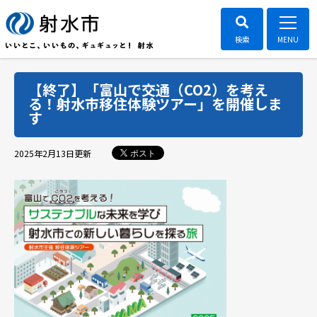
【終了】「富山で交通（CO2）を考え
る！射水市移住体験ツアー」を開催しま
す
ポスト
2025年2月13日
更新