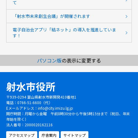
て
「射水市未来創生会議」が開催されます
電子自治会アプリ「結ネット」の導入を推進していま
す！
パソコン版
の表示に変更する
射水市役所
〒939-0294 富山県射水市新開発410番地1
電話：0766-51-6600（代）
Eメールアドレス：
info@city.imizu.lg.jp
開庁時間：月曜から金曜 午前8時30分から午後5時15分まで（祝日、年末
年始を除く）
法人番号：2000020162116
アクセスマップ
庁舎案内
サイトマップ