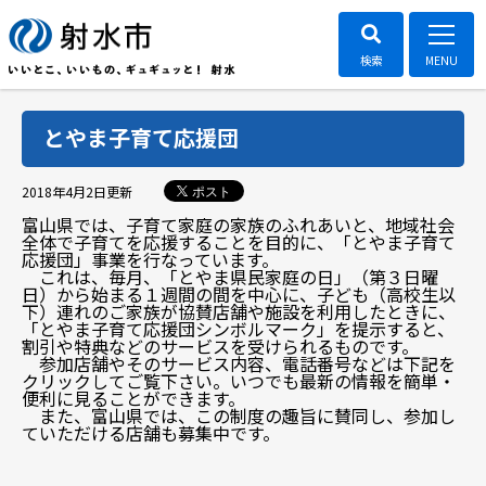
とやま子育て応援団
ポスト
2018年4月2日
更新
富山県では、子育て家庭の家族のふれあいと、地域社会
全体で子育てを応援することを目的に、「とやま子育て
応援団」事業を行なっています。
これは、毎月、「とやま県民家庭の日」（第３日曜
日）から始まる１週間の間を中心に、子ども（高校生以
下）連れのご家族が協賛店舗や施設を利用したときに、
「とやま子育て応援団シンボルマーク」を提示すると、
割引や特典などのサービスを受けられるものです。
参加店舗やそのサービス内容、電話番号などは下記を
クリックしてご覧下さい。いつでも最新の情報を簡単・
便利に見ることができます。
また、富山県では、この制度の趣旨に賛同し、参加し
ていただける店舗も募集中です。