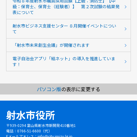
令和８年度射水市職員採用試験【上級：消防士】【中
級：保育士、保育士（経験者）】 第２次試験の結果発
表について
射水市ビジネス支援センター ８月開催イベントについ
て
「射水市未来創生会議」が開催されます
電子自治会アプリ「結ネット」の導入を推進していま
す！
パソコン版
の表示に変更する
射水市役所
〒939-0294 富山県射水市新開発410番地1
電話：0766-51-6600（代）
Eメールアドレス：
info@city.imizu.lg.jp