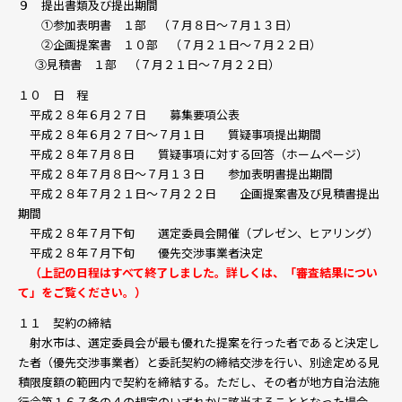
９ 提出書類及び提出期間
①参加表明書 １部 （７月８日～７月１３日）
②企画提案書 １０部 （７月２１日～７月２２日）
③見積書 １部 （７月２１日～７月２２日）
１０ 日 程
平成２８年６月２７日 募集要項公表
平成２８年６月２７日～７月１日 質疑事項提出期間
平成２８年７月８日 質疑事項に対する回答（ホームページ）
平成２８年７月８日～７月１３日 参加表明書提出期間
平成２８年７月２１日～７月２２日 企画提案書及び見積書提出
期間
平成２８年７月下旬 選定委員会開催（プレゼン、ヒアリング）
平成２８年７月下旬 優先交渉事業者決定
（上記の日程はすべて終了しました。詳しくは、「審査結果につい
て」をご覧ください。）
１１ 契約の締結
射水市は、選定委員会が最も優れた提案を行った者であると決定し
た者（優先交渉事業者）と委託契約の締結交渉を行い、別途定める見
積限度額の範囲内で契約を締結する。ただし、その者が地方自治法施
行令第１６７条の４の規定のいずれかに該当することとなった場合、