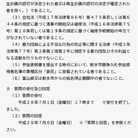
生計画の認可が決定された者又は再生計画の認可の決定が確定された
者を除く。）であること。
（３）会社法（平成１７年法律第８６号）第４７５条若しくは第６
４４条の規定に基づく清算の開始又は破産法（平成１６年法律第７５
号）第１８条若しくは第１９条の規定に基づく破産手続開始の申立て
がなされていない者であること。
（４）暴力団員による不当な行為の防止等に関する法律（平成３年
法律第７７号）第２条第１項第２号に規定する暴力団及びその利益と
なる活動を行うものでないこと。
（５）参加表明書を提出する時点において、射水市競争入札参加資
格者名簿の業種区分「委託」に登載されている者であること。
（６）富山県又は射水市からの指名停止期間中の者でないこと。
８ 質問の受付及び回答
（１）質問の受付
平成２８年７月１日（金曜日）１７時まで ※受付を終了し
ました。
（２）質問の回答
平成２８年７月８日（金曜日） ※「質問と回答」を参照くだ
さい。