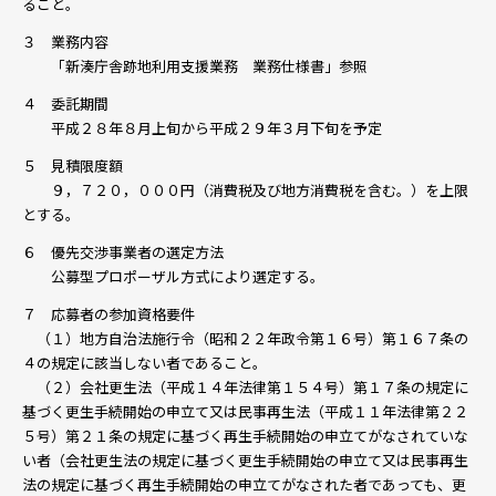
ること。
３ 業務内容
「新湊庁舎跡地利用支援業務 業務仕様書」参照
４ 委託期間
平成２８年８月上旬から平成２９年３月下旬を予定
５ 見積限度額
９，７２０，０００円（消費税及び地方消費税を含む。）を上限
とする。
６ 優先交渉事業者の選定方法
公募型プロポーザル方式により選定する。
７ 応募者の参加資格要件
（１）地方自治法施行令（昭和２２年政令第１６号）第１６７条の
４の規定に該当しない者であること。
（２）会社更生法（平成１４年法律第１５４号）第１７条の規定に
基づく更生手続開始の申立て又は民事再生法（平成１１年法律第２２
５号）第２１条の規定に基づく再生手続開始の申立てがなされていな
い者（会社更生法の規定に基づく更生手続開始の申立て又は民事再生
法の規定に基づく再生手続開始の申立てがなされた者であっても、更