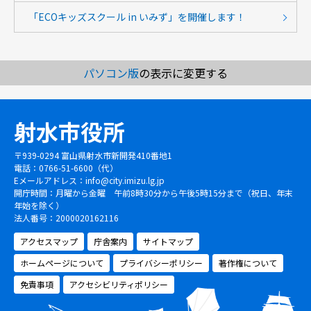
「ECOキッズスクール in いみず」を開催します！
パソコン版
の表示に変更する
射水市役所
〒939-0294 富山県射水市新開発410番地1
電話：0766-51-6600（代）
Eメールアドレス：
info@city.imizu.lg.jp
開庁時間：月曜から金曜 午前8時30分から午後5時15分まで（祝日、年末
年始を除く）
法人番号：2000020162116
アクセスマップ
庁舎案内
サイトマップ
ホームページについて
プライバシーポリシー
著作権について
免責事項
アクセシビリティポリシー