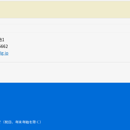
地1
6662
lg.jp
まで（祝日、年末年始を除く）