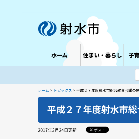
ホーム
住まい・暮らし
子
ホーム
>
トピックス
> 平成２７年度射水市総合教育会議の
平成２７年度射水市総
2017年3月24日
更新
ポスト