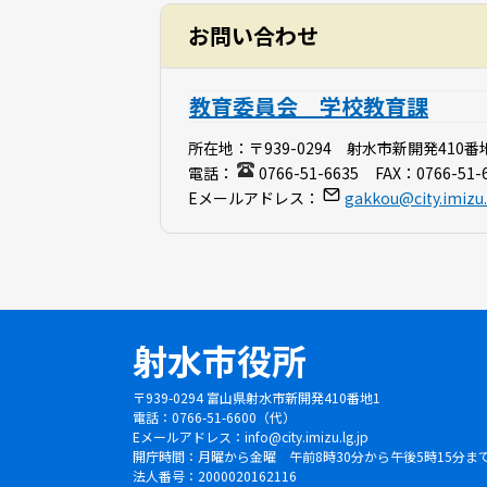
お問い合わせ
教育委員会 学校教育課
所在地：
〒939-0294 射水市新開発410番
電話：
0766-51-6635
FAX：
0766-51-
Eメールアドレス：
gakkou@city.imizu.
射水市役所
〒939-0294 富山県射水市新開発410番地1
電話：0766-51-6600（代）
Eメールアドレス：
info@city.imizu.lg.jp
開庁時間：月曜から金曜 午前8時30分から午後5時15分
法人番号：2000020162116