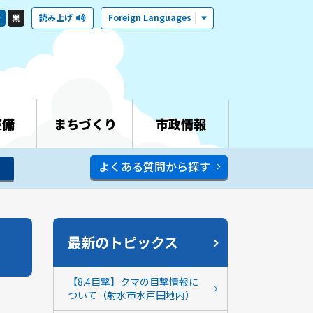
読み上げ
Foreign Languages
青
黒
整備
まちづくり
市政情報
よくある質問から探す
最新のトピックス
【8.4目撃】クマの目撃情報に
ついて（射水市水戸田地内）