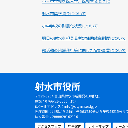
小・中学校を転入学、転校するときは
射水市奨学資金について
小中学校の耐震化状況について
明日の射水を担う若者定住助成金制度について
部活動の地域移行等に向けた実証事業について
射水市役所
〒939-0294 富山県射水市新開発410番地1
電話：0766-51-6600（代）
Eメールアドレス：
info@city.imizu.lg.jp
開庁時間：月曜から金曜 午前8時30分から午後5時15分
法人番号：2000020162116
アクセスマップ
庁舎案内
サイトマップ
ホーム