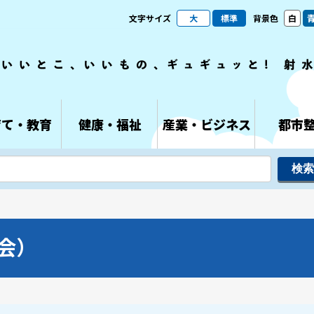
文字サイズ
大
標準
背景色
白
育て・教育
健康・福祉
産業・ビジネス
都市
会）