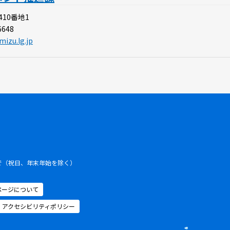
410番地1
6648
mizu.lg.jp
まで（祝日、年末年始を除く）
ページについて
アクセシビリティポリシー