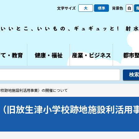
文字サイズ
大
標準
背景色
白
育て・教育
健康・福祉
産業・ビジネス
都市
学校跡地施設利活用事業）の開催について
（旧放生津小学校跡地施設利活用