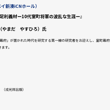
イ新湊iCNホール）
足利義材ー10代室町将軍の波乱な生涯ー』
だ やすひろ）氏
幕府」が置かれた時代を研究する第一線の研究者をお迎えし、室町幕府
きます。
（戎光祥出版）
）