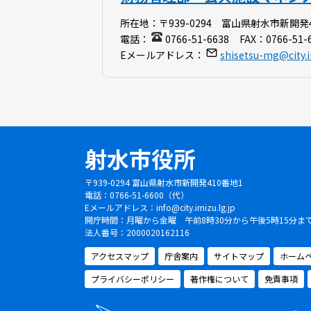
所在地：
〒939-0294 富山県射水市新開発
電話：
0766-51-6638
FAX：
0766-51-
Eメールアドレス：
shisetsu-mg@city.i
射水市役所
〒939-0294 富山県射水市新開発410番地1
電話：0766-51-6600（代）
Eメールアドレス：
info@city.imizu.lg.jp
開庁時間：月曜から金曜 午前8時30分から午後5時15分
法人番号：2000020162116
アクセスマップ
庁舎案内
サイトマップ
ホーム
プライバシーポリシー
著作権について
免責事項