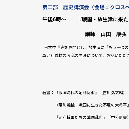
第二部 歴史講演会（会場：クロスベ
午後6時～ 『戦国・放生津に来た
講師 山田 康弘（やま
日本中世史を専門とし、放生津に「もう一つの
軍足利義材の波乱の生涯について、お話いただ
著書：『戦国時代の足利将軍』（吉川弘文館）
『足利義稙―戦国に生きた不屈の大将軍』
『足利将軍たちの戦国乱世』（中公新書