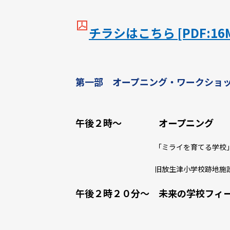
チラシはこちら [PDF:16
第一部 オープニング・ワークショ
＊雨天の場合は
午後２時～ オープニング
「ミライを育てる学校」と
旧放生津小学校跡地施設利活用プロ
午後２時２０分～ 未来の学校フィ
＊時間を限定し