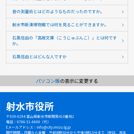
昔の測量術とはどのようなものだったのですか。
射水市新湊博物館では何を見ることができますか。
石黒信由の「高樹文庫（こうじゅぶんこ）」とは何です
か。
石黒信由とはどんな人ですか
パソコン版
の表示に変更する
射水市役所
〒939-0294 富山県射水市新開発410番地1
電話：0766-51-6600（代）
Eメールアドレス：
info@city.imizu.lg.jp
開庁時間：月曜から金曜 午前8時30分から午後5時15分まで（祝日、年末