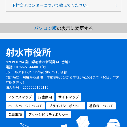
下村交流センターについて教えてください。
パソコン版
の表示に変更する
射水市役所
〒939-0294 富山県射水市新開発410番地1
電話：0766-51-6600（代）
Eメールアドレス：
info@city.imizu.lg.jp
開庁時間：月曜から金曜 午前8時30分から午後5時15分まで（祝日、年末
年始を除く）
法人番号：2000020162116
アクセスマップ
庁舎案内
サイトマップ
ホームページについて
プライバシーポリシー
著作権について
免責事項
アクセシビリティポリシー