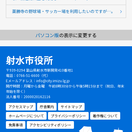
薬勝寺の野球場・サッカー場を利用したいのですが…。
パソコン版
の表示に変更する
射水市役所
〒939-0294 富山県射水市新開発410番地1
電話：0766-51-6600（代）
Eメールアドレス：
info@city.imizu.lg.jp
開庁時間：月曜から金曜 午前8時30分から午後5時15分まで（祝日、年末
年始を除く）
法人番号：2000020162116
アクセスマップ
庁舎案内
サイトマップ
ホームページについて
プライバシーポリシー
著作権について
免責事項
アクセシビリティポリシー