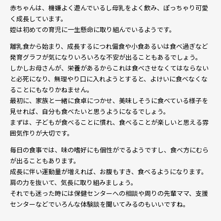
赤ちゃんは、機嫌よく遊んでいるし母乳をよく飲み、ぽっちゃり可愛
く成長しています。
姪は初めての育児に一生懸命に取り組んでいるようです。
離乳食から始まり、成長するにつれ偏食や小食あるいは食べ過ぎなど
発育グラフが気になりいろいろな不安が出ることもあるでしょう。
しかしお母さんが、栄養があるからこれは食べさせなくてはならない
と必死になり、無理やり口に入れようとすると、よけいに食べなくな
ることにもなりかねません。
最初に、家族と一緒に食卓につかせ、美味しそうに食べている様子を
見せれば、自分も食べたいと思うようになるでしょう。
まずは、子どもが食べることに慣れ、食べることが楽しいと思える雰
囲気作りが大切です。
毎日の食事では、味の嗜好にも個性がでるようですし、食べ方にむら
が出ることもあります。
成長に伴い運動量が増えれば、お腹もすき、食べるようになります。
肩の力を抜いて、気長に取り組みましょう。
それでも迷った時には保健センターへの相談や周りの先輩ママ、支援
センターなどでいろんな体験談を聞いてみるのもいいですね。