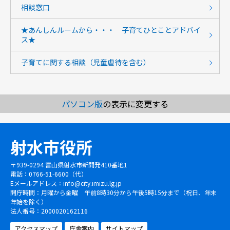
相談窓口
★あんしんルームから・・・ 子育てひとことアドバイ
ス★
子育てに関する相談（児童虐待を含む）
パソコン版
の表示に変更する
射水市役所
〒939-0294 富山県射水市新開発410番地1
電話：0766-51-6600（代）
Eメールアドレス：
info@city.imizu.lg.jp
開庁時間：月曜から金曜 午前8時30分から午後5時15分まで（祝日、年末
年始を除く）
法人番号：2000020162116
アクセスマップ
庁舎案内
サイトマップ