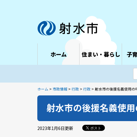
ホーム
住まい・暮らし
子
ホーム
>
市政情報
>
行政
>
行政
> 射水市の後援名義使用の
射水市の後援名義使用
2023年1月6日
更新
ポスト