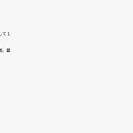
して１
項、募