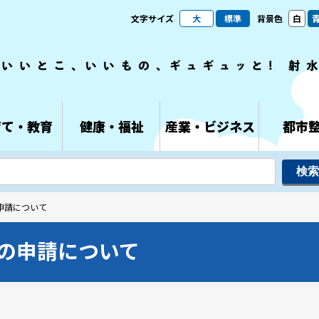
文字サイズ
大
標準
背景色
白
育て・教育
健康・福祉
産業・ビジネス
都市
申請について
の申請について