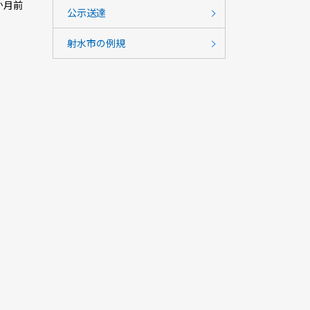
か月前
公示送達
射水市の例規