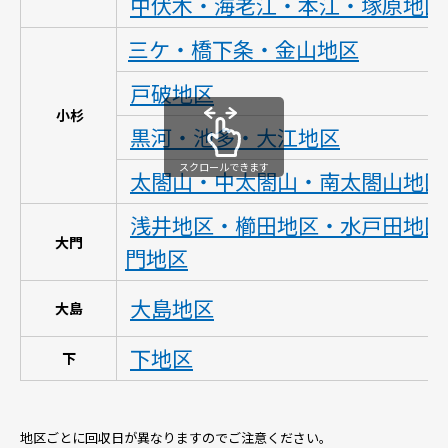
中伏木・海老江・本江・塚原地区
三ケ・橋下条・金山地区
戸破地区
小杉
黒河・池多・大江地区
スクロールできます
太閤山・中太閤山・南太閤山地区
浅井地区・櫛田地区・水戸田地区
大門
門地区
大島地区
大島
下地区
下
地区ごとに回収日が異なりますのでご注意ください。