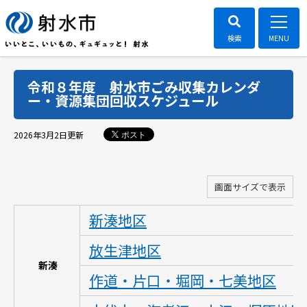
令和８年度 射水市ごみ収集カレンダ
ー・資源集団回収スケジュール
ポスト
2026年3月2日
更新
画面サイズで表示
新湊地区
放生津地区
新湊
作道・片口・堀岡・七美地区