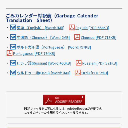
ごみカレンダー対訳表（Garbage-Calender
Translation Sheet）
・
英語（English） [Word:2MB]
English [PDF:664KB]
・
中国語（Chinese） [Word:2MB]
Chinese [PDF:713KB]
・
ポルトガル語（Portuguese） [Word:797KB]
Portuguese [PDF:794KB]
・
ロシア語(Russian) [Word:460KB]
Russian [PDF:571KB]
・
ウルドゥー語(Urdu) [Word:2MB]
Urdu [PDF:2MB]
PDFファイルをご覧になるには、Adobe Readerが必要です。
こちらのバナーから無料でインストールできます。