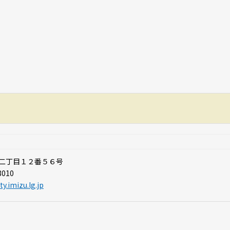
幡町二丁目１２番５６号
8010
y.imizu.lg.jp