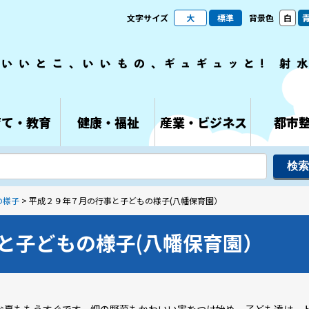
文字サイズ
大
標準
背景色
白
育て・教育
健康・福祉
産業・ビジネス
都市
の様子
> 平成２９年７月の行事と子どもの様子(八幡保育園）
と子どもの様子(八幡保育園）