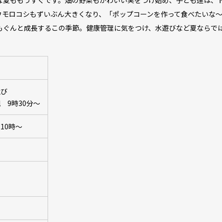
夏ももうすぐです。畑の野菜もかわいい実をつけ始め、子ども達は、
ウモロコシもずいぶん大きくなり、「ポップコーンを作って食べたいな
もぐんと成長するこの季節。健康管理に気をつけ、水遊びなど夏ならで
。
及び
 9時30分～
10時～