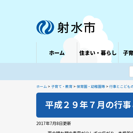
ホーム
住まい・暮らし
子
ホーム
>
子育て・教育
>
保育園・幼稚園等
>
行事とこども
平成２９年７月の行事
2017年7月8日
更新