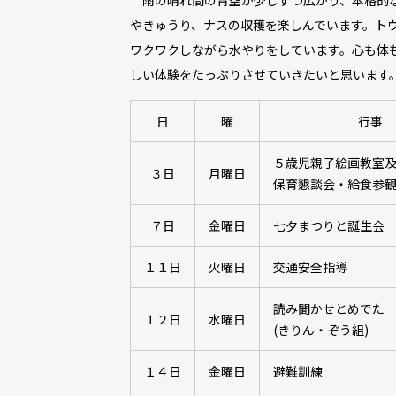
雨の晴れ間の青空が少しずつ広がり、本格的な
やきゅうり、ナスの収穫を楽しんでいます。ト
ワクワクしながら水やりをしています。心も体
しい体験をたっぷりさせていきたいと思います
日
曜
行事
５歳児親子絵画教室
３日
月曜日
保育懇談会・給食参観
７日
金曜日
七夕まつりと誕生会 
１１日
火曜日
交通安全指導
読み聞かせとめでた
１２日
水曜日
(きりん・ぞう組)
１４日
金曜日
避難訓練