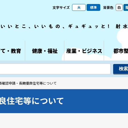
文字サイズ
大
標準
背景色
白
育て・教育
健康・福祉
産業・ビジネス
都市
建築確認申請・長期優良住宅等について
良住宅等について