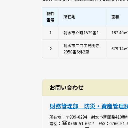
物件
所在地
面積
番号
１
射水市立町1579番1
187.40㎡
射水市二口字光明寺
２
679.14㎡
2950番6外2筆
お問い合わせ
財務管理部 防災・資産管理
所在地：
〒939-0294 射水市新開発410番
電話：
0766-51-6617
FAX：
0766-51-