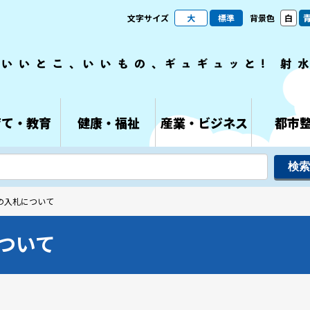
文字サイズ
大
標準
背景色
白
育て・教育
健康・福祉
産業・ビジネス
都市
の入札について
ついて