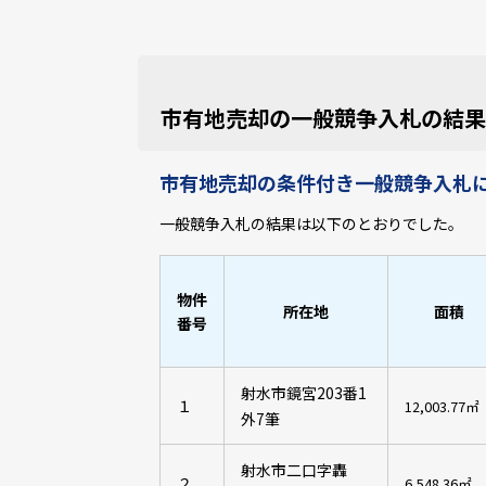
市有地売却の一般競争入札の結果
市有地売却の条件付き一般競争入札
一般競争入札の結果は以下のとおりでした。
物件
所在地
面積
番号
射水市鏡宮203番1
１
12,003.77㎡
外7筆
射水市二口字轟
２
6,548.36㎡