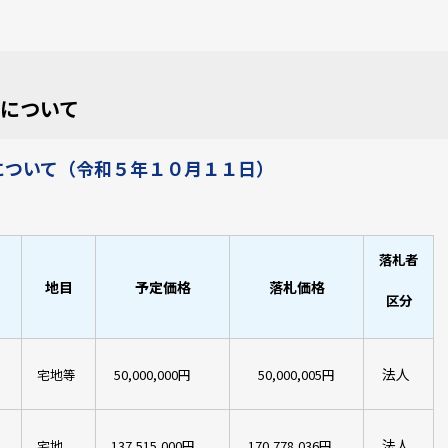
について
について（令和５年１０月１１日）
落札者
地目
予定価格
落札価格
区分
法人
宅地等
50,000,000円
50,000,005円
法人
宅地
137,515,000円
170,778,036円