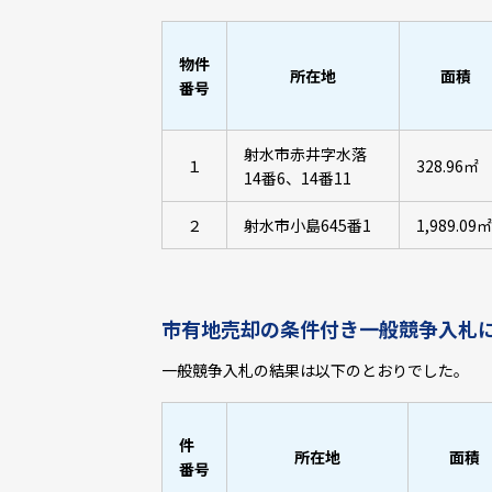
物件
所在地
面積
番号
射水市赤井字水落
１
328.96㎡
14番6、14番11
２
射水市小島645番1
1,989.09㎡
市有地売却の条件付き一般競争入札
一般競争入札の結果は以下のとおりでした。
件
所在地
面積
番号