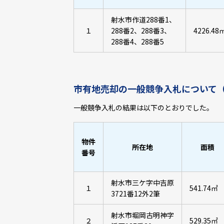
射水市作道288番1、
１
288番2、288番3、
4226.48
288番4、288番5
市有地売却の一般競争入札について
一般競争入札の結果は以下のとおりでした。
物件
所在地
面積
番号
射水市三ケ字中吉原
１
541.74㎡
3721番12外2筆
射水市堀岡古明神字
２
529.35㎡