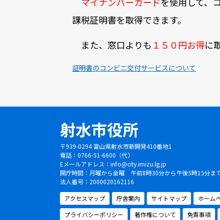
マイナンバーカード
を使用して、
課税証明書を取得できます。
また、窓口よりも
１５０円お得
に
証明書のコンビニ交付サービスについて
射水市役所
〒939-0294 富山県射水市新開発410番地1
電話：0766-51-6600（代）
Eメールアドレス：
info@city.imizu.lg.jp
開庁時間：月曜から金曜 午前8時30分から午後5時15分
法人番号：2000020162116
アクセスマップ
庁舎案内
サイトマップ
ホーム
プライバシーポリシー
著作権について
免責事項