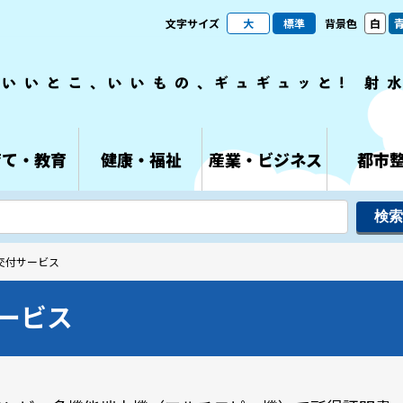
文字サイズ
大
標準
背景色
白
育て・教育
健康・福祉
産業・ビジネス
都市
交付サービス
ービス