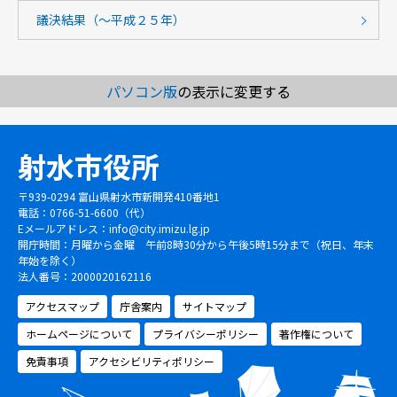
議決結果（～平成２５年）
パソコン版
の表示に変更する
射水市役所
〒939-0294 富山県射水市新開発410番地1
電話：0766-51-6600（代）
Eメールアドレス：
info@city.imizu.lg.jp
開庁時間：月曜から金曜 午前8時30分から午後5時15分まで（祝日、年末
年始を除く）
法人番号：2000020162116
アクセスマップ
庁舎案内
サイトマップ
ホームページについて
プライバシーポリシー
著作権について
免責事項
アクセシビリティポリシー