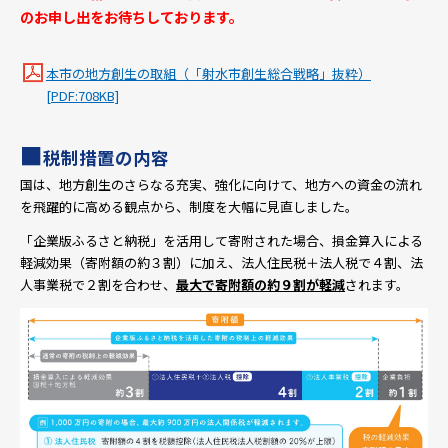
のお申し出をお待ちしております。
本市の地方創生の取組（「射水市創生総合戦略」抜粋）
[PDF:708KB]
■
税制措置の内容
国は、地方創生のさらなる充実、強化に向けて、地方への資金の流れ
を飛躍的に高める観点から、制度を大幅に見直しました。
「企業版ふるさと納税」を活用して寄附された場合、損金算入による
軽減効果（寄附額の約３割）に加え、法人住民税＋法人税で４割、法
人事業税で２割を合わせ、
最大で寄附額の約９割が軽減
されます。