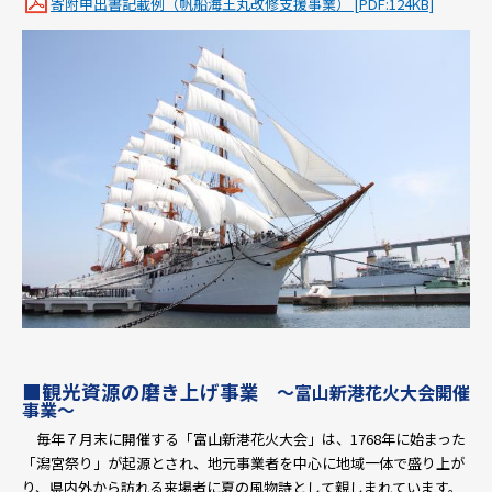
寄附申出書記載例（帆船海王丸改修支援事業） [PDF:124KB]
■
観光資源の磨き上げ事業
～富山新港花火大会開催
事業～
毎年７月末に開催する「富山新港花火大会」は、1768年に始まった
「潟宮祭り」が起源とされ、地元事業者を中心に地域一体で盛り上が
り、県内外から訪れる来場者に夏の風物詩として親しまれています。