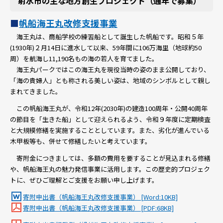
射水市の主な地方創生プロジェクト（通年で募集）
■
帆船海王丸改修支援事業
海王丸は、商船学校の練習船として誕生した帆船です。昭和５年
(1930年)２月14日に進水して以来、59年間に106万海里（地球約50
周）を航海し11,190名もの海の若人を育てました。
海王丸パークではこの海王丸を現役当時の姿のまま公開しており、
「海の貴婦人」とも称される美しい姿は、地域のシンボルとして親し
まれてきました。
この帆船海王丸が、令和12年(2030年)の建造100周年・公開40周年
の節目を「生きた船」として迎えられるよう、令和９年度に定期検査
と大規模修繕を実施することとしています。また、劣化が進んでいる
木甲板等も、併せて修繕したいと考えています。
寄附金につきましては、多額の費用を要することが見込まれる修繕
や、帆船海王丸の魅力発信事業に活用します。この歴史的プロジェク
トに、ぜひご理解とご支援をお願い申し上げます。
寄附申出書（帆船海王丸改修支援事業） [Word:10KB]
寄附申出書（帆船海王丸改修支援事業） [PDF:68KB]