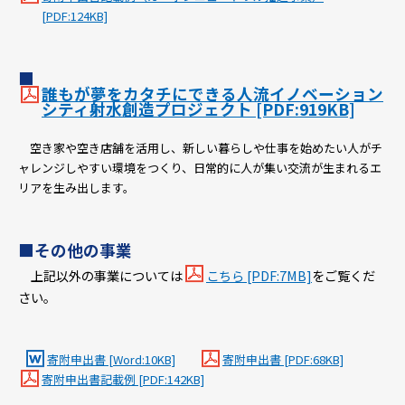
[PDF:124KB]
■
誰もが夢をカタチにできる人流イノベーション
シティ射水創造プロジェクト [PDF:919KB]
空き家や空き店舗を活用し、新しい暮らしや仕事を始めたい人がチ
ャレンジしやすい環境をつくり、日常的に人が集い交流が生まれるエ
リアを生み出します。
■
その他の事業
上記以外の事業については
こちら [PDF:7MB]
をご覧くだ
さい。
寄附申出書 [Word:10KB]
寄附申出書 [PDF:68KB]
寄附申出書記載例 [PDF:142KB]