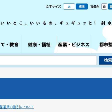
文字サイズ
大
標準
背景色
白
育て・教育
健康・福祉
産業・ビジネス
都市
客運賃の割引について